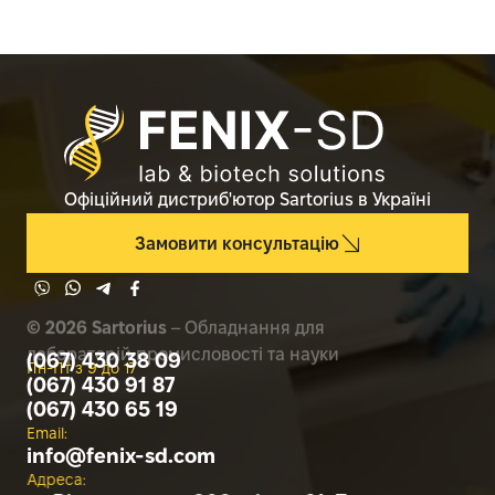
Офіційний дистриб'ютор Sartorius в Україні
Замовити консультацію
© 2026 Sartorius
– Обладнання для
лабораторій промисловості та науки
(067) 430 38 09
Пн-Пт з 9 до 17
(067) 430 91 87
(067) 430 65 19
Email:
info@
fenix-sd.com
Адреса: