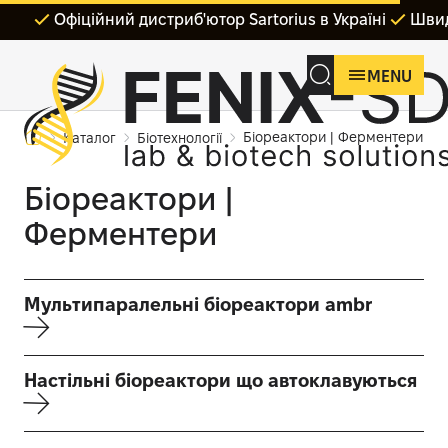
Офіційний дистриб'ютор Sartorius в Україні
Швид
MENU
Біореактори | Ферментери
Каталог
Біотехнології
Біореактори |
Ферментери
Мультипаралельні біореактори ambr
Настільні біореактори що автоклавуються