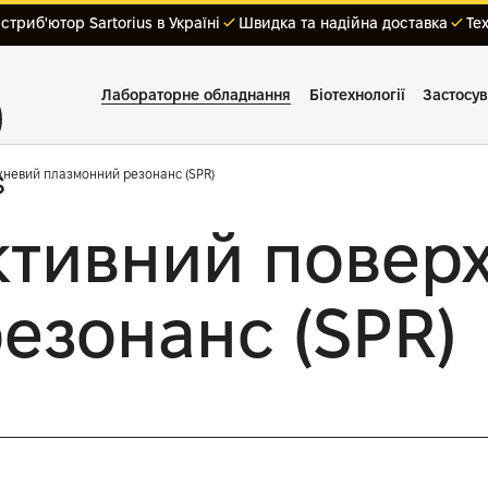
триб'ютор Sartorius в Україні
Швидка та надійна доставка
Те
Лабораторне обладнання
Біотехнології
Застосу
невий плазмонний резонанс (SPR)
ктивний повер
езонанс (SPR)