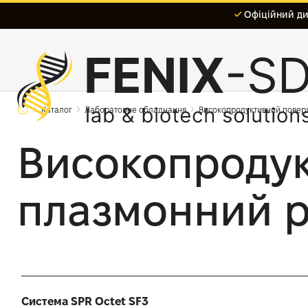
Офіційний дис
Каталог
Лабораторне обладнання
Високопродуктивний поверх
Високопроду
плазмонний р
Система SPR Octet SF3