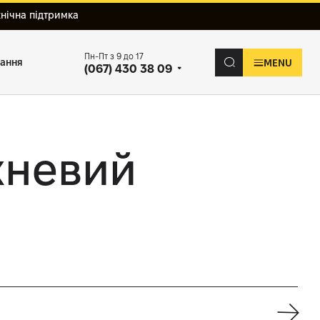
хнічна підтримка
Пн-Пт з 9 до 17
вання
MENU
(067) 430 38 09
хневий