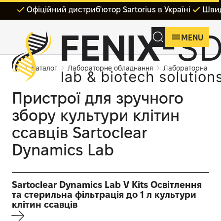
Офіційний дистриб'ютор Sartorius в Україні
Швид
MENU
Каталог
Лабораторне обладнання
Лабораторна філ
Пристрої для зручного
збору культури клітин
ссавців Sartoclear
Dynamics Lab
Sartoclear Dynamics Lab V Kits Освітлення
та стерильна фільтрація до 1 л культури
клітин ссавців