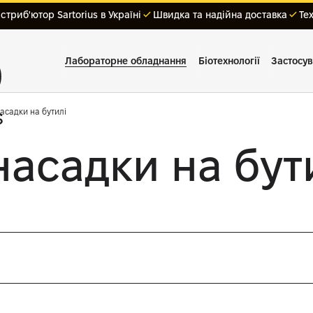
триб'ютор Sartorius в Україні
Швидка та надійна доставка
Те
Лабораторне обладнання
Біотехнології
Застосу
асадки на бутилі
асадки на бут