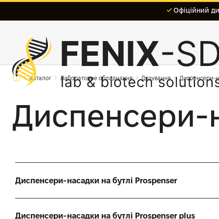
Офіційний дис
Каталог
Лабораторне обладнання
Дозування
Диспенсери-н
Диспенсери-н
Диспенсери-насадки на бутлі Prospenser
Диспенсери-насадки на бутлі Prospenser plus