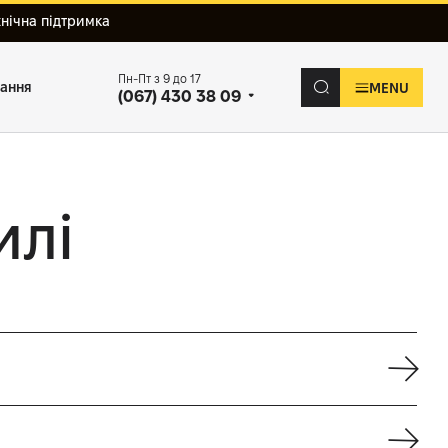
хнічна підтримка
Пн-Пт з 9 до 17
вання
MENU
(067) 430 38 09
илі